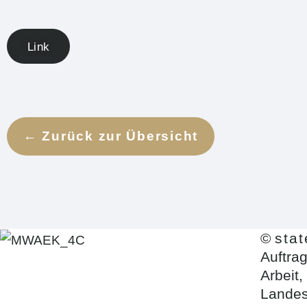
Link
← Zurück zur Übersicht
©
sta
Auftrag
Arbeit
Landes